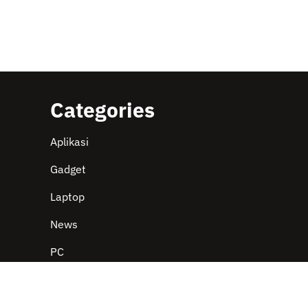
Categories
Aplikasi
Gadget
Laptop
News
PC
Review
Technology