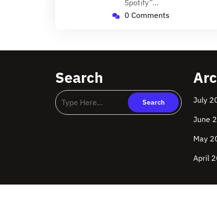
Spotify”…
0 Comments
Search
Arc
July 2
June 
May 2
April 