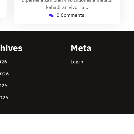
diperkenalkan oleh vivo Indonesia melalui
kehadiran vivo T5…
0 Comments
hives
Meta
026
Log in
2026
026
2026