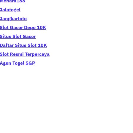
Menara188
Jalatogel
Jangkartoto
Slot Gacor Depo 10K
Situs Slot Gacor
Daftar Situs Slot 10K
Slot Resmi Terpercaya
Agen Togel SGP