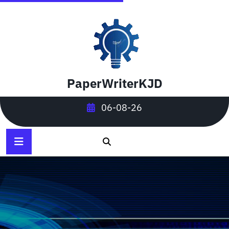
Skip
to
content
PaperWriterKJD
06-08-26