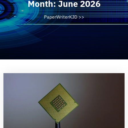
Month:
June 2026
PaperWriterKJD
>>