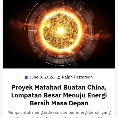
June 3, 2026
Ralph Patterson
June
Ralph
3,
Patterson
Proyek Matahari Buatan China,
2026
Lompatan Besar Menuju Energi
Bersih Masa Depan
Mimpi untuk menghadirkan sumber energi bersih yang