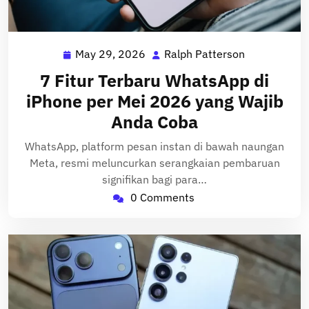
May 29, 2026
Ralph Patterson
May
Ralph
29,
Patterson
7 Fitur Terbaru WhatsApp di
2026
iPhone per Mei 2026 yang Wajib
Anda Coba
WhatsApp, platform pesan instan di bawah naungan
Meta, resmi meluncurkan serangkaian pembaruan
signifikan bagi para…
0 Comments