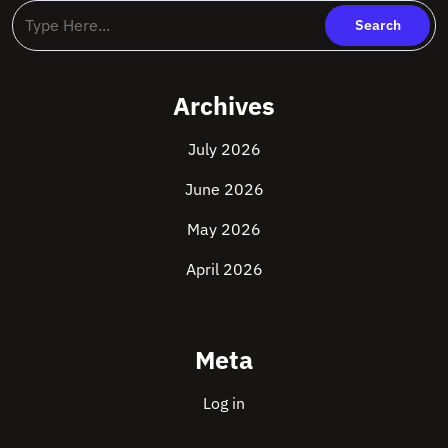
Archives
July 2026
June 2026
May 2026
April 2026
Meta
Log in